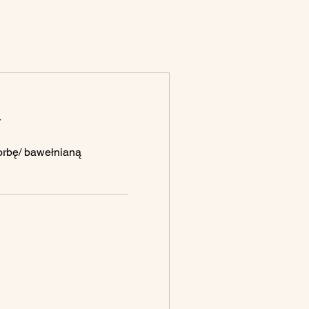
Y
torbę/ bawełnianą