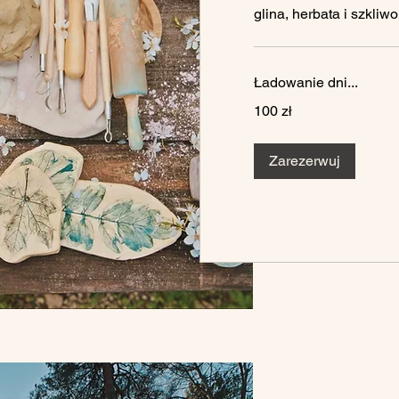
glina, herbata i szkliwo
Ładowanie dni...
100
100 zł
złotych
polskich
Zarezerwuj