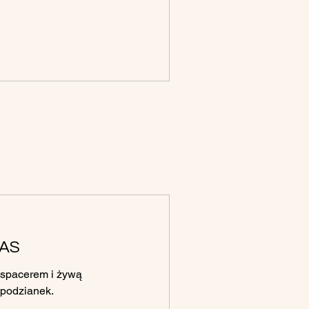
AS
 spacerem i żywą
spodzianek.