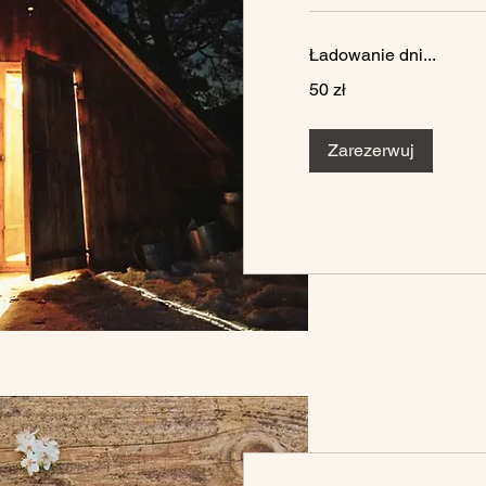
Ładowanie dni...
50
50 zł
złotych
polskich
Zarezerwuj