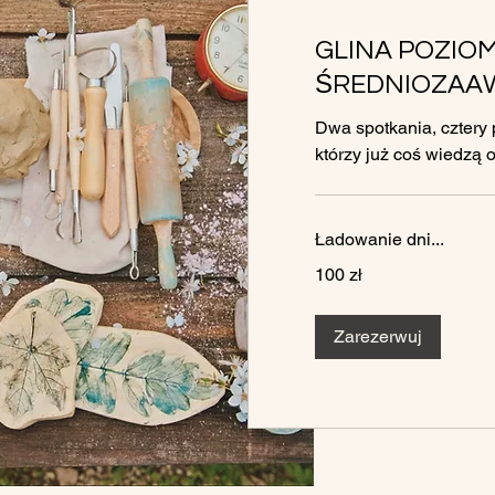
GLINA POZIO
ŚREDNIOZA
Dwa spotkania, cztery p
którzy już coś wiedzą o
Ładowanie dni...
100
100 zł
złotych
polskich
Zarezerwuj