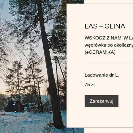
LAS + GLINA
WSKOCZ Z NAMI W LAS
wędrówka po okoliczn
(+CERAMIKA)
Ładowanie dni...
75
75 zł
złotych
polskich
Zarezerwuj