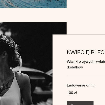
KWIECIĘ PLEC
Wianki z żywych kwiató
dodatków
Ładowanie dni...
100
100 zł
złotych
polskich