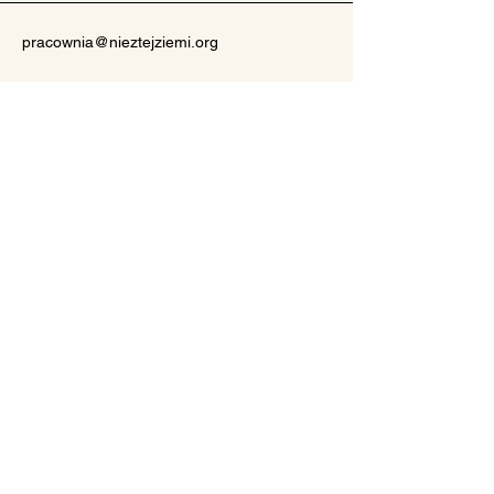
pracownia@nieztejziemi.org
Baczyn 81
32-084 Baczyn
Polityka prywatności
Oświadczenie o dostępności
Zasady wysyłki
Regulamin
Zasady zwrotu pieniędzy
© 2026 by Nie z Tej Ziemi.
Powered and secured by
Wix