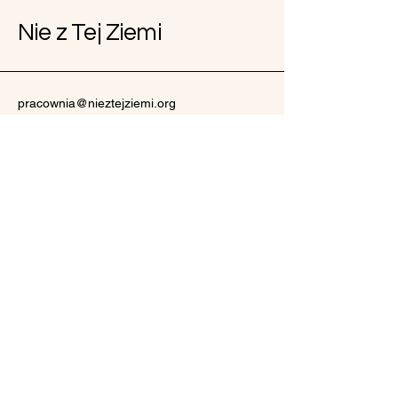
Nie z Tej Ziemi
pracownia@nieztejziemi.org
Baczyn 81
32-084 Baczyn
Polityka prywatności
Oświadczenie o dostępności
Zasady wysyłki
Regulamin
Zasady zwrotu pieniędzy