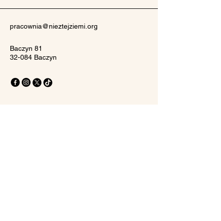
pracownia@nieztejziemi.org
Baczyn 81
32-084 Baczyn
Polityka prywatności
Oświadczenie o dostępności
Zasady wysyłki
Regulamin
Zasady zwrotu pieniędzy
© 2026 by Nie z Tej Ziemi.
Powered and secured by
Wix