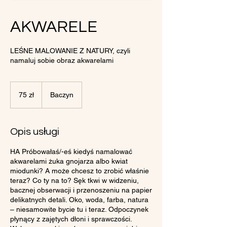
AKWARELE
LEŚNE MALOWANIE Z NATURY, czyli
namaluj sobie obraz akwarelami
75
złotych
75 zł
Baczyn
polskich
Opis usługi
HA Próbowałaś/-eś kiedyś namalować
akwarelami żuka gnojarza albo kwiat
miodunki? A może chcesz to zrobić właśnie
teraz? Co ty na to? Sęk tkwi w widzeniu,
bacznej obserwacji i przenoszeniu na papier
delikatnych detali. Oko, woda, farba, natura
– niesamowite bycie tu i teraz. Odpoczynek
płynący z zajętych dłoni i sprawczości.