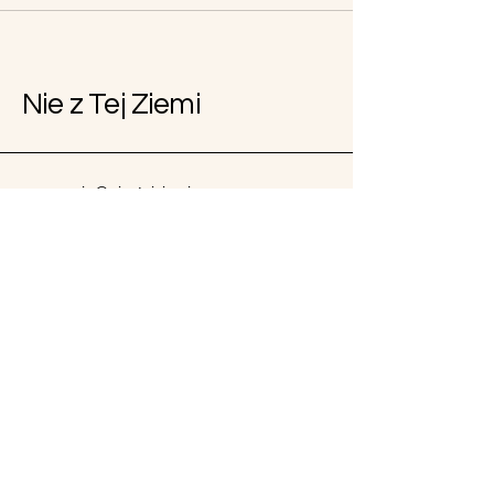
Nie z Tej Ziemi
pracownia@nieztejziemi.org
Baczyn 81
32-084 Baczyn
Polityka prywatności
Oświadczenie o dostępności
Zasady wysyłki
Regulamin
Zasady zwrotu pieniędzy