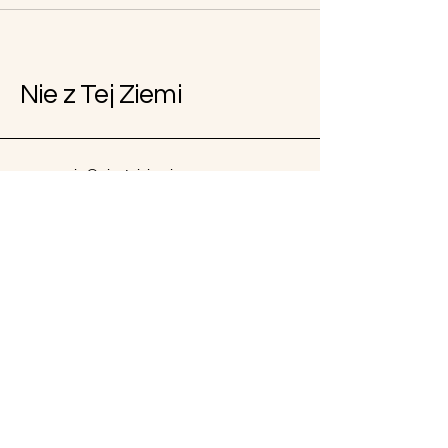
Nie z Tej Ziemi
pracownia@nieztejziemi.org
Baczyn 81
32-084 Baczyn
Polityka prywatności
Oświadczenie o dostępności
Zasady wysyłki
Regulamin
Zasady zwrotu pieniędzy