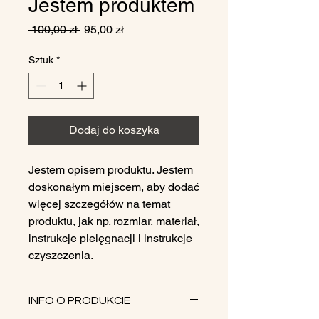
Jestem produktem
Regularna
Cena
 100,00 zł 
95,00 zł
cena
Rabatowa
Sztuk
*
Dodaj do koszyka
Jestem opisem produktu. Jestem 
doskonałym miejscem, aby dodać 
więcej szczegółów na temat 
produktu, jak np. rozmiar, materiał, 
instrukcje pielęgnacji i instrukcje 
czyszczenia.
INFO O PRODUKCIE