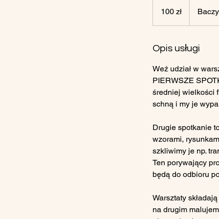
100
złotych
100 zł
Bacz
polskich
Opis usługi
Weź udział w warsz
PIERWSZE SPOTKANI
średniej wielkości 
schną i my je wypa
Drugie spotkanie t
wzorami, rysunkami
szkliwimy je np. t
Ten porywający pr
będą do odbioru po
Warsztaty składają
na drugim malujemy