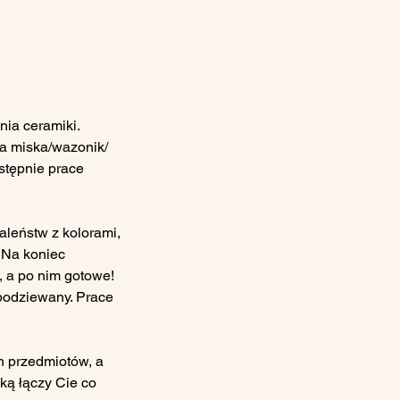
nia ceramiki.
a miska/wazonik/
astępnie prace
aleństw z kolorami,
 Na koniec
, a po nim gotowe!
podziewany. Prace
ch przedmiotów, a
ką łączy Cie co