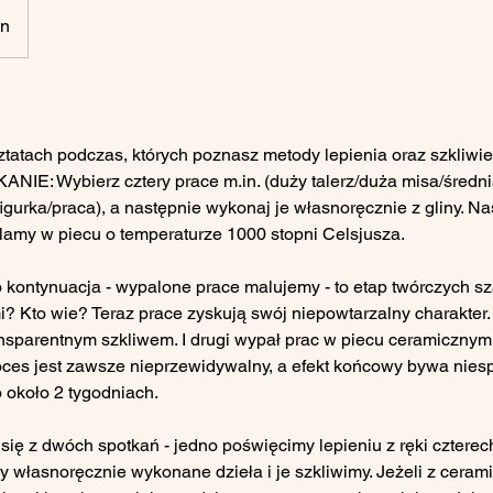
yn
tatach podczas, których poznasz metody lepienia oraz szkliwie
E: Wybierz cztery prace m.in. (duży talerz/duża misa/średni
figurka/praca), a następnie wykonaj je własnoręcznie z gliny. N
lamy w piecu o temperaturze 1000 stopni Celsjusza.
o kontynuacja - wypalone prace malujemy - to etap twórczych sz
? Kto wie? Teraz prace zyskują swój niepowtarzalny charakter.
ransparentnym szkliwem. I drugi wypał prac w piecu ceramicznym
oces jest zawsze nieprzewidywalny, a efekt końcowy bywa nies
 około 2 tygodniach.
 się z dwóch spotkań - jedno poświęcimy lepieniu z ręki cztere
 własnoręcznie wykonane dzieła i je szkliwimy. Jeżeli z cerami