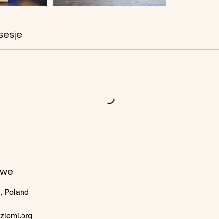
sesje
owe
, Poland
ziemi.org